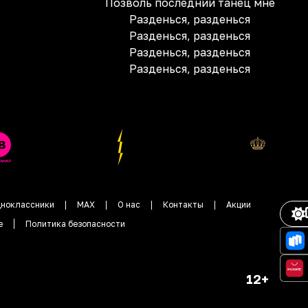
Позволь последний танец мне
Разденься, разденься
Разденься, разденься
Разденься, разденься
Разденься, разденься
ноклассники
MAX
О нас
Контакты
Акции
е
Политика безопасности
12+