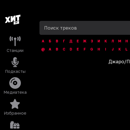
А
Б
В
Г
Д
Е
Ж
З
И
К
Л
М
Н
@
A
B
C
D
E
F
G
H
I
J
K
L
Станции
Джаро
/
П
Подкасты
Медиатека
Избранное