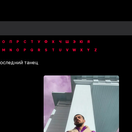
О
П
Р
С
Т
У
Ф
Х
Ч
Ш
Э
Ю
Я
M
N
O
P
Q
R
S
T
U
V
W
X
Y
Z
оследний танец