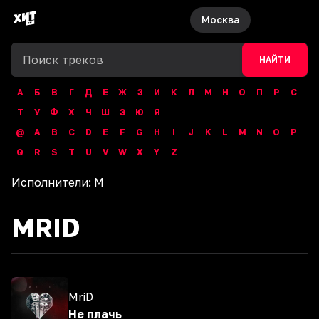
Москва
НАЙТИ
А
Б
В
Г
Д
Е
Ж
З
И
К
Л
М
Н
О
П
Р
С
Т
У
Ф
Х
Ч
Ш
Э
Ю
Я
@
A
B
C
D
E
F
G
H
I
J
K
L
M
N
O
P
Q
R
S
T
U
V
W
X
Y
Z
Исполнители:
M
MRID
MriD
Не плачь