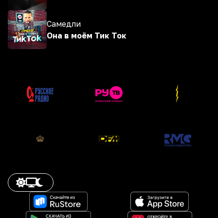
Самедли
Она в моём Тик Ток