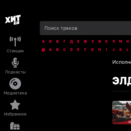
А
Б
В
Г
Д
Е
Ж
З
И
К
Л
М
Н
@
A
B
C
D
E
F
G
H
I
J
K
L
Станции
Исполн
Подкасты
ЭЛ
Медиатека
Избранное