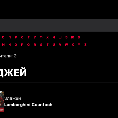
О
П
Р
С
Т
У
Ф
Х
Ч
Ш
Э
Ю
Я
M
N
O
P
Q
R
S
T
U
V
W
X
Y
Z
ители:
Э
ДЖЕЙ
Элджей
Lamborghini Countach