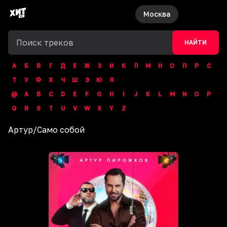
Москва
НАЙТИ
А
Б
В
Г
Д
Е
Ж
З
И
К
Л
М
Н
О
П
Р
С
Т
У
Ф
Х
Ч
Ш
Э
Ю
Я
@
A
B
C
D
E
F
G
H
I
J
K
L
M
N
O
P
Q
R
S
T
U
V
W
X
Y
Z
Артур
/
Само собой