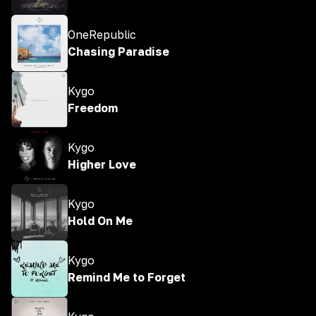
OneRepublic
Chasing Paradise
Kygo
Freedom
Kygo
Higher Love
Kygo
Hold On Me
Kygo
Remind Me to Forget