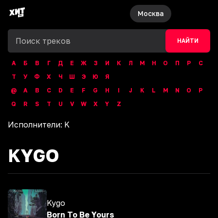
Москва
НАЙТИ
А
Б
В
Г
Д
Е
Ж
З
И
К
Л
М
Н
О
П
Р
С
Т
У
Ф
Х
Ч
Ш
Э
Ю
Я
@
A
B
C
D
E
F
G
H
I
J
K
L
M
N
O
P
Q
R
S
T
U
V
W
X
Y
Z
Исполнители:
K
KYGO
Kygo
Born To Be Yours