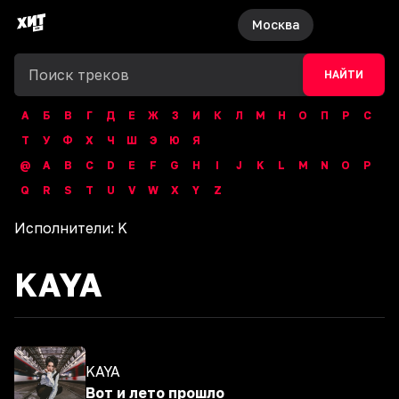
Москва
НАЙТИ
А
Б
В
Г
Д
Е
Ж
З
И
К
Л
М
Н
О
П
Р
С
Т
У
Ф
Х
Ч
Ш
Э
Ю
Я
@
A
B
C
D
E
F
G
H
I
J
K
L
M
N
O
P
Q
R
S
T
U
V
W
X
Y
Z
Исполнители:
K
KAYA
KAYA
Вот и лето прошло