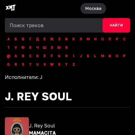
Москва
НАЙТИ
А
Б
В
Г
Д
Е
Ж
З
И
К
Л
М
Н
О
П
Р
С
Т
У
Ф
Х
Ч
Ш
Э
Ю
Я
@
A
B
C
D
E
F
G
H
I
J
K
L
M
N
O
P
Q
R
S
T
U
V
W
X
Y
Z
Исполнители:
J
J. REY SOUL
J. Rey Soul
MAMACITA