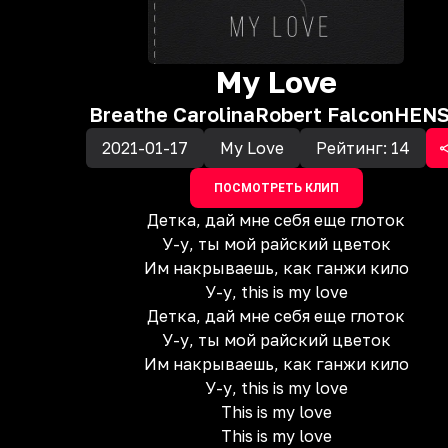
My Love
Breathe Carolina
Robert Falcon
HEN
2021-01-17
My Love
Рейтинг:
14
ПОСМОТРЕТЬ КЛИП
Детка, дай мне себя еще глоток
У-у, ты мой райский цветок
Им накрываешь, как ганжи кило
У-у, this is my love
Детка, дай мне себя еще глоток
У-у, ты мой райский цветок
Им накрываешь, как ганжи кило
У-у, this is my love
This is my love
This is my love