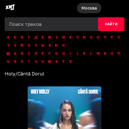
Москва
НАЙТИ
А
Б
В
Г
Д
Е
Ж
З
И
К
Л
М
Н
О
П
Р
С
Т
У
Ф
Х
Ч
Ш
Э
Ю
Я
@
A
B
C
D
E
F
G
H
I
J
K
L
M
N
O
P
Q
R
S
T
U
V
W
X
Y
Z
Holy
/
Cântă Dorul