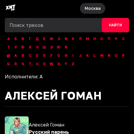
Москва
НАЙТИ
А
Б
В
Г
Д
Е
Ж
З
И
К
Л
М
Н
О
П
Р
С
Т
У
Ф
Х
Ч
Ш
Э
Ю
Я
@
A
B
C
D
E
F
G
H
I
J
K
L
M
N
O
P
Q
R
S
T
U
V
W
X
Y
Z
Исполнители:
А
АЛЕКСЕЙ ГОМАН
Алексей Гоман
Русский парень