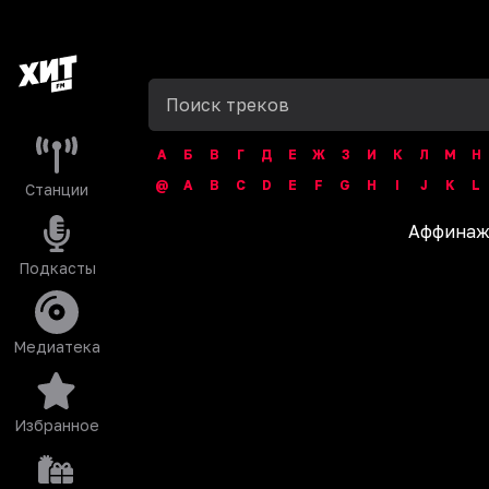
А
Б
В
Г
Д
Е
Ж
З
И
К
Л
М
Н
@
A
B
C
D
E
F
G
H
I
J
K
L
Станции
Аффина
Подкасты
Медиатека
Избранное