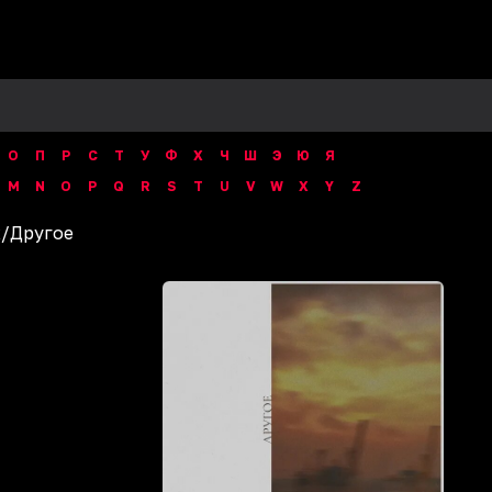
О
П
Р
С
Т
У
Ф
Х
Ч
Ш
Э
Ю
Я
M
N
O
P
Q
R
S
T
U
V
W
X
Y
Z
ж
/
Другое