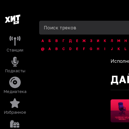
А
Б
В
Г
Д
Е
Ж
З
И
К
Л
М
Н
@
A
B
C
D
E
F
G
H
I
J
K
L
Станции
Исполн
Подкасты
ДАЙ
Медиатека
Избранное