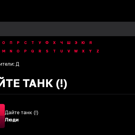
О
П
Р
С
Т
У
Ф
Х
Ч
Ш
Э
Ю
Я
M
N
O
P
Q
R
S
T
U
V
W
X
Y
Z
ители:
Д
ТЕ ТАНК (!)
Дайте танк (!)
Люди