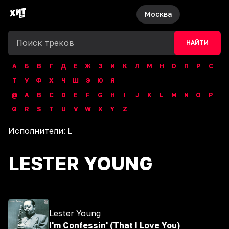
Москва
НАЙТИ
А
Б
В
Г
Д
Е
Ж
З
И
К
Л
М
Н
О
П
Р
С
Т
У
Ф
Х
Ч
Ш
Э
Ю
Я
@
A
B
C
D
E
F
G
H
I
J
K
L
M
N
O
P
Q
R
S
T
U
V
W
X
Y
Z
Исполнители:
L
LESTER YOUNG
Lester Young
I'm Confessin' (That I Love You)