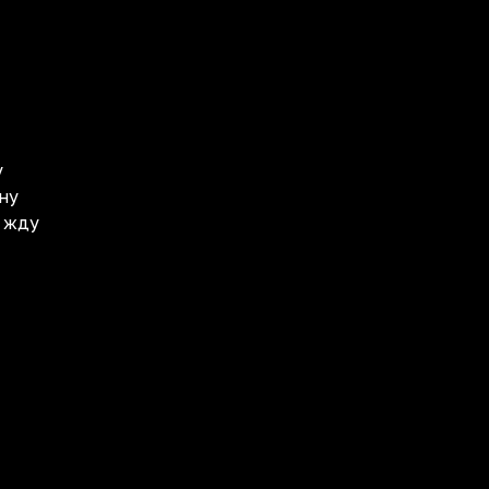
у
ну
о жду