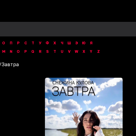
О
П
Р
С
Т
У
Ф
Х
Ч
Ш
Э
Ю
Я
M
N
O
P
Q
R
S
T
U
V
W
X
Y
Z
/
Завтра