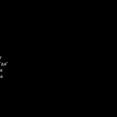
т
"да"
да
ла