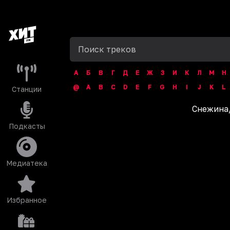
А
Б
В
Г
Д
Е
Ж
З
И
К
Л
М
Н
@
A
B
C
D
E
F
G
H
I
J
K
L
Станции
Снежина
Подкасты
Медиатека
Избранное