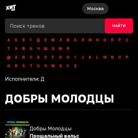
Москва
НАЙТИ
А
Б
В
Г
Д
Е
Ж
З
И
К
Л
М
Н
О
П
Р
С
Т
У
Ф
Х
Ч
Ш
Э
Ю
Я
@
A
B
C
D
E
F
G
H
I
J
K
L
M
N
O
P
Q
R
S
T
U
V
W
X
Y
Z
Исполнители:
Д
ДОБРЫ МОЛОДЦЫ
Добры Молодцы
Прощальный вальс