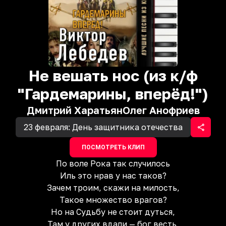
Не вешать нос (из к/ф
"Гардемарины, вперёд!")
Дмитрий Харатьян
Олег Анофриев
23 февраля: День защитника отечества
ПОСМОТРЕТЬ КЛИП
По воле Pока так случилось
Иль это нрав у нас таков?
Зачем троим, скажи на милость,
Такое множество врагов?
Но на Cудьбу не стоит дуться,
Там у другиx вдали — бог весть,