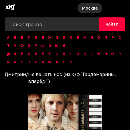
Москва
НАЙТИ
А
Б
В
Г
Д
Е
Ж
З
И
К
Л
М
Н
О
П
Р
С
Т
У
Ф
Х
Ч
Ш
Э
Ю
Я
@
A
B
C
D
E
F
G
H
I
J
K
L
M
N
O
P
Q
R
S
T
U
V
W
X
Y
Z
Дмитрий
/
Не вешать нос (из к/ф "Гардемарины,
вперёд!")