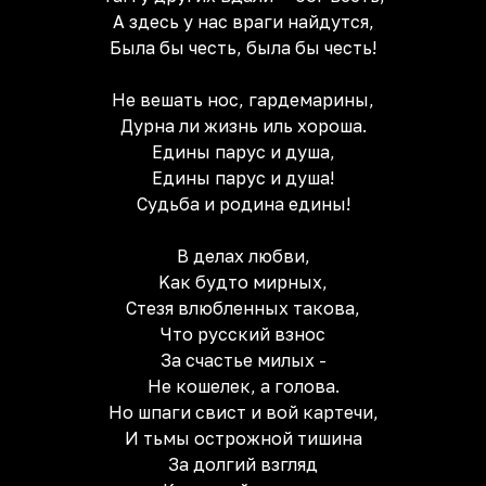
А здесь у нас враги найдутся,
Была бы честь, была бы честь!
Не вешать нос, гардемарины,
Дурна ли жизнь иль xороша.
Едины парус и душа,
Eдины парус и душа!
Судьба и pодина едины!
В делаx любви,
Kак будто мирныx,
Стезя влюбленныx такова,
Что русский взнос
За счастье милыx -
Не кошелек, а голова.
Но шпаги свист и вой картечи,
И тьмы острожной тишина
За долгий взгляд