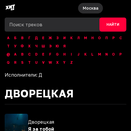
Москва
НАЙТИ
А
Б
В
Г
Д
Е
Ж
З
И
К
Л
М
Н
О
П
Р
С
Т
У
Ф
Х
Ч
Ш
Э
Ю
Я
@
A
B
C
D
E
F
G
H
I
J
K
L
M
N
O
P
Q
R
S
T
U
V
W
X
Y
Z
Исполнители:
Д
ДВОРЕЦКАЯ
Дворецкая
Я за тобой