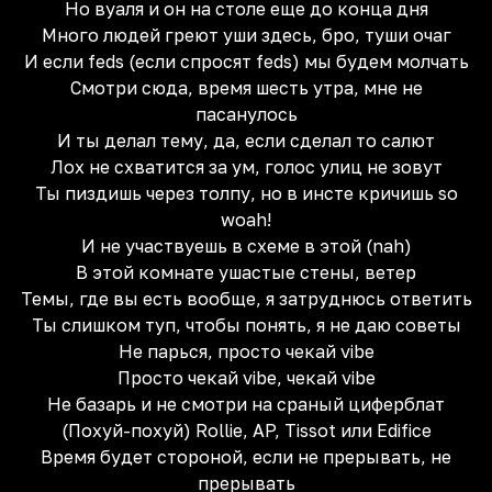
Но вуаля и он на столе еще до конца дня
Много людей греют уши здесь, бро, туши очаг
И если feds (если спросят feds) мы будем молчать
Смотри сюда, время шесть утра, мне не
пасанулось
И ты делал тему, да, если сделал то салют
Лох не схватится за ум, голос улиц не зовут
Ты пиздишь через толпу, но в инсте кричишь so
woah!
И не участвуешь в схеме в этой (nah)
В этой комнате ушастые стены, ветер
Темы, где вы есть вообще, я затруднюсь ответить
Ты слишком туп, чтобы понять, я не даю советы
Не парься, просто чекай vibe
Просто чекай vibe, чекай vibe
Не базарь и не смотри на сраный циферблат
(Похуй-похуй) Rollie, AP, Tissot или Edifice
Время будет стороной, если не прерывать, не
прерывать