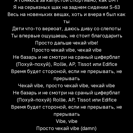
Я гоняюсь за капустой спортивно, как DMT
Я на серьезных щах на заднем сидении S-63
Весь на новеньких вещах, хоть и вчера я был как
ты
Дети что-то вереoат, даюсь диву со слепоты
Ты впервые ощущаешь, не стоит благодарить
Просто дальше чекай vibe!
Просто чекай vibe, чекай vibe
Не базарь и не смотри на сраный циферблат
(Похуй-похуй), Rollie, AP, Tissot или Edifice
Время будет стороной, если не прерывать, не
прерывать
Чекай vibe, просто чекай vibe, чекай vibe
Не базарь и не смотри на сраный циферблат
(Похуй-похуй) Rollie, AP, Tissot или Edifice
Время будет стороной, если не прерывать, не
прерывать
Vibe, vibe
Просто чекай vibe (damn)