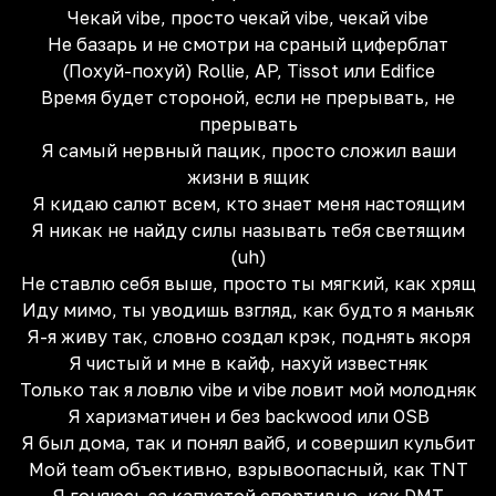
Чекай vibe, просто чекай vibe, чекай vibe
Не базарь и не смотри на сраный циферблат
(Похуй-похуй) Rollie, AP, Tissot или Edifice
Время будет стороной, если не прерывать, не
прерывать
Я самый нервный пацик, просто сложил ваши
жизни в ящик
Я кидаю салют всем, кто знает меня настоящим
Я никак не найду силы называть тебя светящим
(uh)
Не ставлю себя выше, просто ты мягкий, как хрящ
Иду мимо, ты уводишь взгляд, как будто я маньяк
Я-я живу так, словно создал крэк, поднять якоря
Я чистый и мне в кайф, нахуй известняк
Только так я ловлю vibe и vibe ловит мой молодняк
Я харизматичен и без backwood или OSB
Я был дома, так и понял вайб, и совершил кульбит
Мой team объективно, взрывоопасный, как TNT