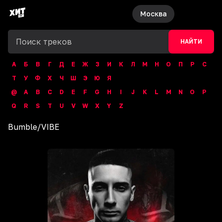
Москва
НАЙТИ
А
Б
В
Г
Д
Е
Ж
З
И
К
Л
М
Н
О
П
Р
С
Т
У
Ф
Х
Ч
Ш
Э
Ю
Я
@
A
B
C
D
E
F
G
H
I
J
K
L
M
N
O
P
Q
R
S
T
U
V
W
X
Y
Z
Bumble
/
VIBE