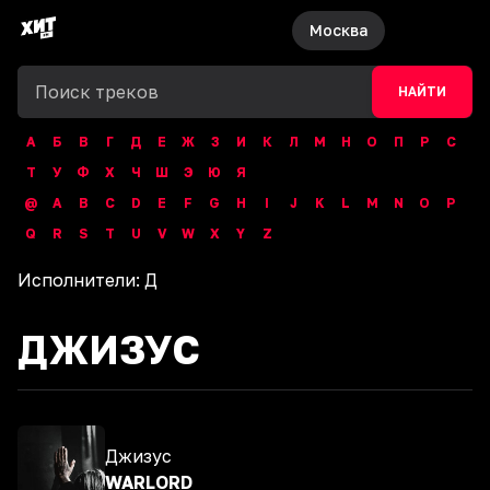
Москва
НАЙТИ
А
Б
В
Г
Д
Е
Ж
З
И
К
Л
М
Н
О
П
Р
С
Т
У
Ф
Х
Ч
Ш
Э
Ю
Я
@
A
B
C
D
E
F
G
H
I
J
K
L
M
N
O
P
Q
R
S
T
U
V
W
X
Y
Z
Исполнители:
Д
ДЖИЗУС
Джизус
WARLORD