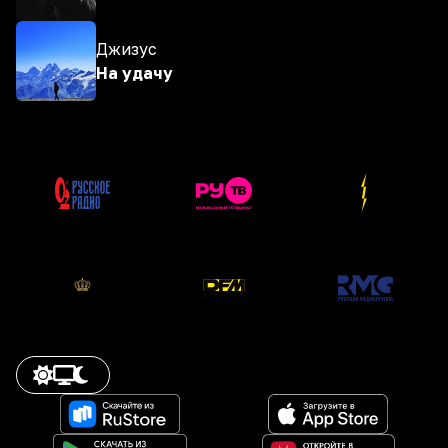
Джизус
На удачу