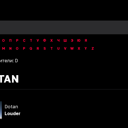
О
П
Р
С
Т
У
Ф
Х
Ч
Ш
Э
Ю
Я
M
N
O
P
Q
R
S
T
U
V
W
X
Y
Z
ители:
D
TAN
Dotan
Louder