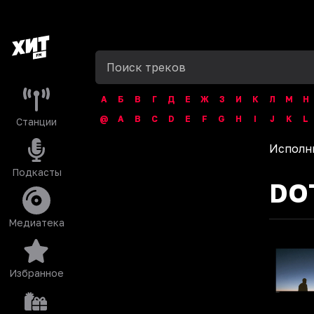
А
Б
В
Г
Д
Е
Ж
З
И
К
Л
М
Н
@
A
B
C
D
E
F
G
H
I
J
K
L
Станции
Исполн
Подкасты
DO
Медиатека
Избранное