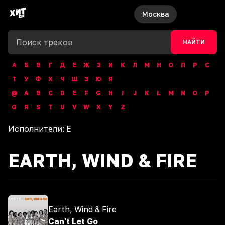
Москва
НАЙТИ
А
Б
В
Г
Д
Е
Ж
З
И
К
Л
М
Н
О
П
Р
С
Т
У
Ф
Х
Ч
Ш
Э
Ю
Я
@
A
B
C
D
E
F
G
H
I
J
K
L
M
N
O
P
Q
R
S
T
U
V
W
X
Y
Z
Исполнители:
E
EARTH, WIND & FIRE
Earth, Wind & Fire
Can't Let Go