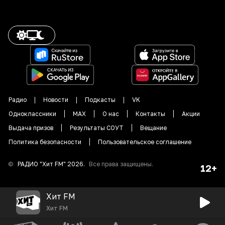
Радио
Новости
Подкасты
VK
Одноклассники
MAX
О нас
Контакты
Акции
Выдача призов
Результаты СОУТ
Вещание
Политика безопасности
Пользовательское соглашение
©
РАДИО "
Хит FM
"
2026
.
Все права защищены.
12+
Хит FM
Хит FM