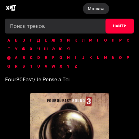
Москва
НАЙТИ
А
Б
В
Г
Д
Е
Ж
З
И
К
Л
М
Н
О
П
Р
С
Т
У
Ф
Х
Ч
Ш
Э
Ю
Я
@
A
B
C
D
E
F
G
H
I
J
K
L
M
N
O
P
Q
R
S
T
U
V
W
X
Y
Z
Four80East
/
Je Pense a Toi