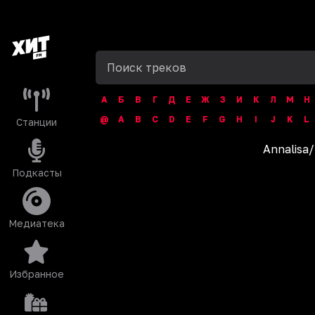
А
Б
В
Г
Д
Е
Ж
З
И
К
Л
М
Н
@
A
B
C
D
E
F
G
H
I
J
K
L
Станции
Annalisa
/
Подкасты
Медиатека
Избранное