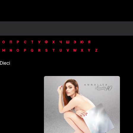
О
П
Р
С
Т
У
Ф
Х
Ч
Ш
Э
Ю
Я
M
N
O
P
Q
R
S
T
U
V
W
X
Y
Z
Dieci