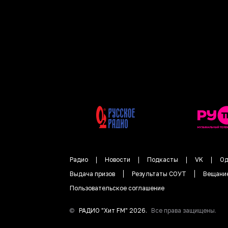
Радио
Новости
Подкасты
VK
Од
Выдача призов
Результаты СОУТ
Вещани
Пользовательское соглашение
©
РАДИО "
Хит FM
"
2026
.
Все права защищены.