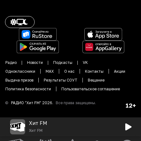
Радио
Новости
Подкасты
VK
Одноклассники
MAX
О нас
Контакты
Акции
Выдача призов
Результаты СОУТ
Вещание
Политика безопасности
Пользовательское соглашение
©
РАДИО "
Хит FM
"
2026
.
Все права защищены.
12+
Хит FM
Хит FM