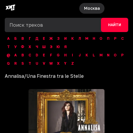
Москва
НАЙТИ
А
Б
В
Г
Д
Е
Ж
З
И
К
Л
М
Н
О
П
Р
С
Т
У
Ф
Х
Ч
Ш
Э
Ю
Я
@
A
B
C
D
E
F
G
H
I
J
K
L
M
N
O
P
Q
R
S
T
U
V
W
X
Y
Z
Annalisa
/
Una Finestra tra le Stelle