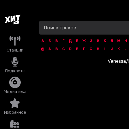
А
Б
В
Г
Д
Е
Ж
З
И
К
Л
М
Н
@
A
B
C
D
E
F
G
H
I
J
K
L
Станции
Vanessa
/
Подкасты
Медиатека
Избранное