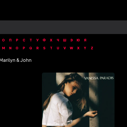
О
П
Р
С
Т
У
Ф
Х
Ч
Ш
Э
Ю
Я
M
N
O
P
Q
R
S
T
U
V
W
X
Y
Z
Marilyn & John