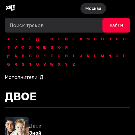
Москва
НАЙТИ
А
Б
В
Г
Д
Е
Ж
З
И
К
Л
М
Н
О
П
Р
С
Т
У
Ф
Х
Ч
Ш
Э
Ю
Я
@
A
B
C
D
E
F
G
H
I
J
K
L
M
N
O
P
Q
R
S
T
U
V
W
X
Y
Z
Исполнители:
Д
ДВОЕ
Двое
Зной