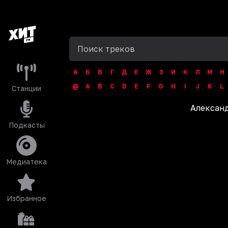
А
Б
В
Г
Д
Е
Ж
З
И
К
Л
М
Н
@
A
B
C
D
E
F
G
H
I
J
K
L
Станции
Алексан
Подкасты
Медиатека
Избранное