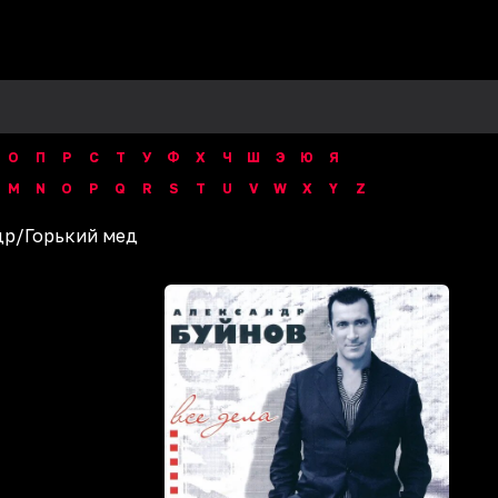
О
П
Р
С
Т
У
Ф
Х
Ч
Ш
Э
Ю
Я
M
N
O
P
Q
R
S
T
U
V
W
X
Y
Z
др
/
Горький мед