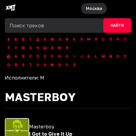
Москва
НАЙТИ
А
Б
В
Г
Д
Е
Ж
З
И
К
Л
М
Н
О
П
Р
С
Т
У
Ф
Х
Ч
Ш
Э
Ю
Я
@
A
B
C
D
E
F
G
H
I
J
K
L
M
N
O
P
Q
R
S
T
U
V
W
X
Y
Z
Исполнители:
M
MASTERBOY
Masterboy
I Got to Give It Up