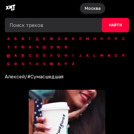
Москва
НАЙТИ
А
Б
В
Г
Д
Е
Ж
З
И
К
Л
М
Н
О
П
Р
С
Т
У
Ф
Х
Ч
Ш
Э
Ю
Я
@
A
B
C
D
E
F
G
H
I
J
K
L
M
N
O
P
Q
R
S
T
U
V
W
X
Y
Z
Алексей
/
#Сумасшедшая