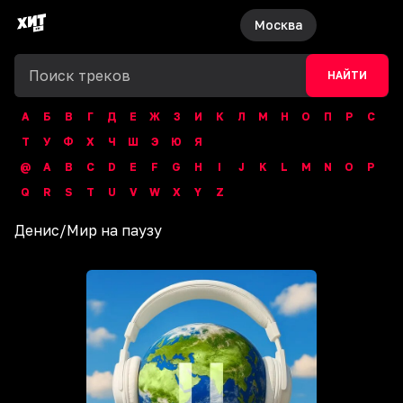
Москва
НАЙТИ
А
Б
В
Г
Д
Е
Ж
З
И
К
Л
М
Н
О
П
Р
С
Т
У
Ф
Х
Ч
Ш
Э
Ю
Я
@
A
B
C
D
E
F
G
H
I
J
K
L
M
N
O
P
Q
R
S
T
U
V
W
X
Y
Z
Денис
/
Мир на паузу