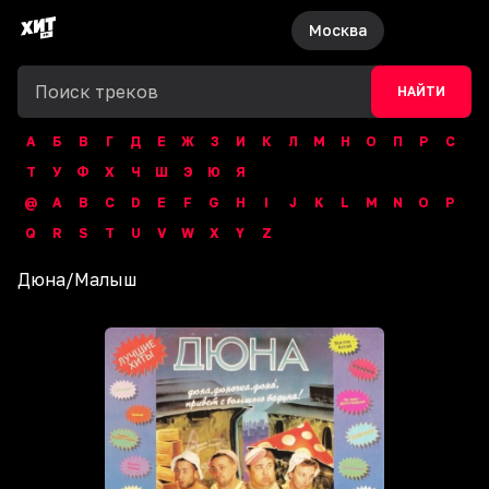
Москва
НАЙТИ
А
Б
В
Г
Д
Е
Ж
З
И
К
Л
М
Н
О
П
Р
С
Т
У
Ф
Х
Ч
Ш
Э
Ю
Я
@
A
B
C
D
E
F
G
H
I
J
K
L
M
N
O
P
Q
R
S
T
U
V
W
X
Y
Z
Дюна
/
Малыш