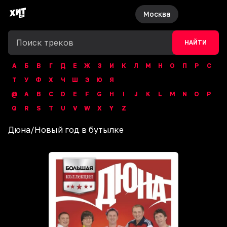
Москва
НАЙТИ
А
Б
В
Г
Д
Е
Ж
З
И
К
Л
М
Н
О
П
Р
С
Т
У
Ф
Х
Ч
Ш
Э
Ю
Я
@
A
B
C
D
E
F
G
H
I
J
K
L
M
N
O
P
Q
R
S
T
U
V
W
X
Y
Z
Дюна
/
Новый год в бутылке