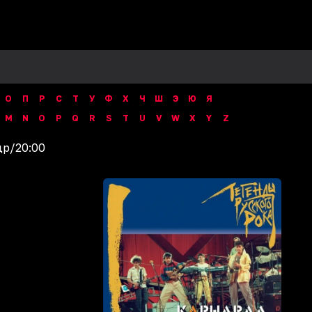
О
П
Р
С
Т
У
Ф
Х
Ч
Ш
Э
Ю
Я
M
N
O
P
Q
R
S
T
U
V
W
X
Y
Z
др
/
20:00