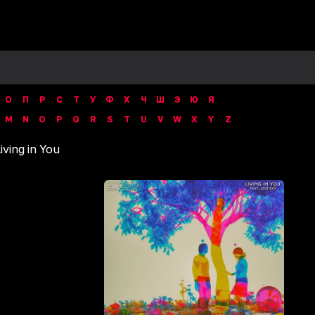
О
П
Р
С
Т
У
Ф
Х
Ч
Ш
Э
Ю
Я
M
N
O
P
Q
R
S
T
U
V
W
X
Y
Z
iving in You