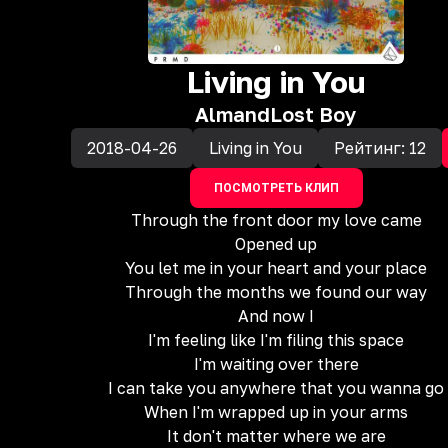
Living in You
Almand
Lost Boy
2018-04-26
Living in You
Рейтинг:
12
ПОСМОТРЕТЬ КЛИП
Through the front door my love came
Opened up
You let me in your heart and your place
Through the months we found our way
And now I
I'm feeling like I'm filing this space
I'm waiting over there
I can take you anywhere that you wanna go
When I'm wrapped up in your arms
It don't matter where we are