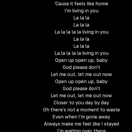
'Cause it feels like home
I'm living in you
La la la
La la la
La la la la la living in you
La la la
La la la
La la la la la living in you
Open up open up, baby
God please don't
Let me out, let me out now
Open up open up, baby
God please don't
Let me out, let me out now
Closer to you day by day
Oh there's not a moment to waste
Even when I'm gone away
Always make me feel like I stayed
I'm waiting over there