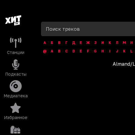
А
Б
В
Г
Д
Е
Ж
З
И
К
Л
М
Н
@
A
B
C
D
E
F
G
H
I
J
K
L
Станции
Almand
/
L
Подкасты
Медиатека
Избранное