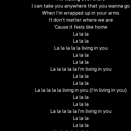
I can take you anywhere that you wanna go
When I'm wrapped up in your arms
It don't matter where we are
'Cause it feels like home
La la la
La la la
La la la la la living in you
La la la
La la la
La la la la la I'm living in you
La la la
La la la
La la la la la living in you (I'm living in you)
La la la
La la la
La la la la la I'm living in you
La la la
La la la