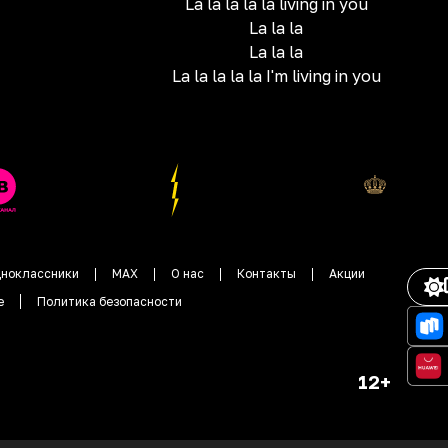
La la la la la living in you
La la la
La la la
La la la la la I'm living in you
ноклассники
MAX
О нас
Контакты
Акции
е
Политика безопасности
12+