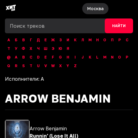
Москва
НАЙТИ
А
Б
В
Г
Д
Е
Ж
З
И
К
Л
М
Н
О
П
Р
С
Т
У
Ф
Х
Ч
Ш
Э
Ю
Я
@
A
B
C
D
E
F
G
H
I
J
K
L
M
N
O
P
Q
R
S
T
U
V
W
X
Y
Z
Исполнители:
A
ARROW BENJAMIN
Arrow Benjamin
Runnin' (Lose It All)