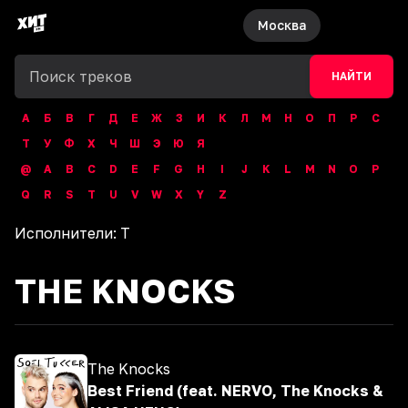
Москва
НАЙТИ
А
Б
В
Г
Д
Е
Ж
З
И
К
Л
М
Н
О
П
Р
С
Т
У
Ф
Х
Ч
Ш
Э
Ю
Я
@
A
B
C
D
E
F
G
H
I
J
K
L
M
N
O
P
Q
R
S
T
U
V
W
X
Y
Z
Исполнители:
T
THE KNOCKS
The Knocks
Best Friend (feat. NERVO, The Knocks &