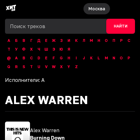
Москва
НАЙТИ
А
Б
В
Г
Д
Е
Ж
З
И
К
Л
М
Н
О
П
Р
С
Т
У
Ф
Х
Ч
Ш
Э
Ю
Я
@
A
B
C
D
E
F
G
H
I
J
K
L
M
N
O
P
Q
R
S
T
U
V
W
X
Y
Z
Исполнители:
A
ALEX WARREN
Alex Warren
Burning Down