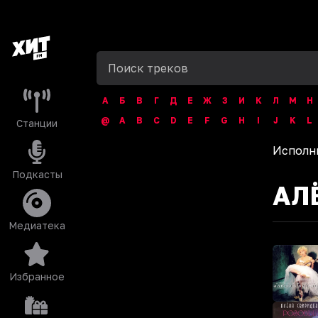
А
Б
В
Г
Д
Е
Ж
З
И
К
Л
М
Н
@
A
B
C
D
E
F
G
H
I
J
K
L
Станции
Исполн
Подкасты
АЛ
Медиатека
Избранное