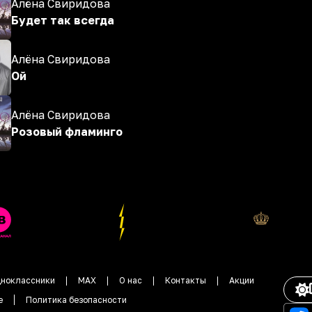
Алёна Свиридова
Будет так всегда
Алёна Свиридова
Ой
Алёна Свиридова
Розовый фламинго
ноклассники
MAX
О нас
Контакты
Акции
е
Политика безопасности