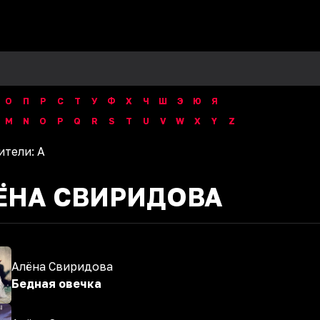
О
П
Р
С
Т
У
Ф
Х
Ч
Ш
Э
Ю
Я
M
N
O
P
Q
R
S
T
U
V
W
X
Y
Z
ители:
А
ЁНА СВИРИДОВА
Алёна Свиридова
Бедная овечка