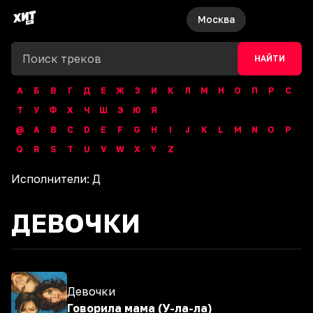
Москва
НАЙТИ
А
Б
В
Г
Д
Е
Ж
З
И
К
Л
М
Н
О
П
Р
С
Т
У
Ф
Х
Ч
Ш
Э
Ю
Я
@
A
B
C
D
E
F
G
H
I
J
K
L
M
N
O
P
Q
R
S
T
U
V
W
X
Y
Z
Исполнители:
Д
ДЕВОЧКИ
Девочки
Говорила мама (У-ла-ла)