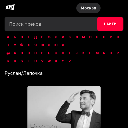
Москва
НАЙТИ
А
Б
В
Г
Д
Е
Ж
З
И
К
Л
М
Н
О
П
Р
С
Т
У
Ф
Х
Ч
Ш
Э
Ю
Я
@
A
B
C
D
E
F
G
H
I
J
K
L
M
N
O
P
Q
R
S
T
U
V
W
X
Y
Z
Руслан
/
Лапочка