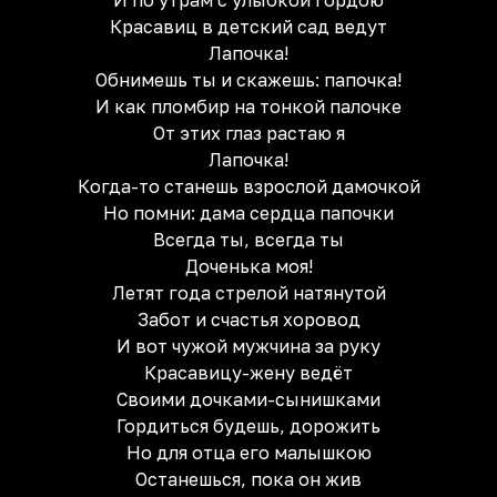
И по утрам с улыбкой гордою
Красавиц в детский сад ведут
Лапочка!
Обнимешь ты и скажешь: папочка!
И как пломбир на тонкой палочке
От этих глаз растаю я
Лапочка!
Когда-то станешь взрослой дамочкой
Но помни: дама сердца папочки
Всегда ты, всегда ты
Доченька моя!
Летят года стрелой натянутой
Забот и счастья хоровод
И вот чужой мужчина за руку
Красавицу-жену ведёт
Своими дочками-сынишками
Гордиться будешь, дорожить
Но для отца его малышкою
Останешься, пока он жив