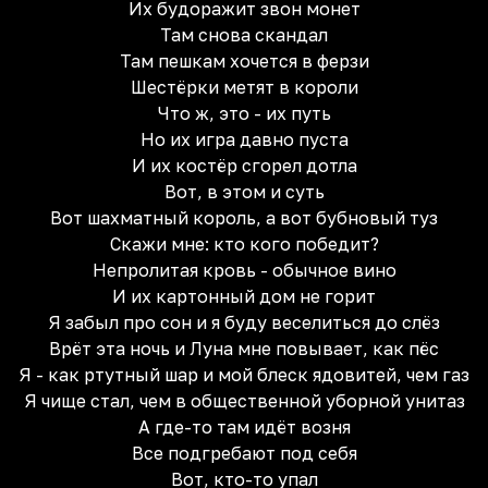
Их будоражит звон монет
Там снова скандал
Там пешкам хочется в ферзи
Шестёрки метят в короли
Что ж, это - их путь
Но их игра давно пуста
И их костёр сгорел дотла
Вот, в этом и суть
Вот шахматный король, а вот бубновый туз
Скажи мне: кто кого победит?
Непролитая кровь - обычное вино
И их картонный дом не горит
Я забыл про сон и я буду веселиться до слёз
Врёт эта ночь и Луна мне повывает, как пёс
Я - как ртутный шар и мой блеск ядовитей, чем газ
Я чище стал, чем в общественной уборной унитаз
А где-то там идёт возня
Все подгребают под себя
Вот, кто-то упал