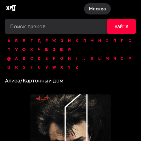
Москва
НАЙТИ
А
Б
В
Г
Д
Е
Ж
З
И
К
Л
М
Н
О
П
Р
С
Т
У
Ф
Х
Ч
Ш
Э
Ю
Я
@
A
B
C
D
E
F
G
H
I
J
K
L
M
N
O
P
Q
R
S
T
U
V
W
X
Y
Z
Алиса
/
Картонный дом