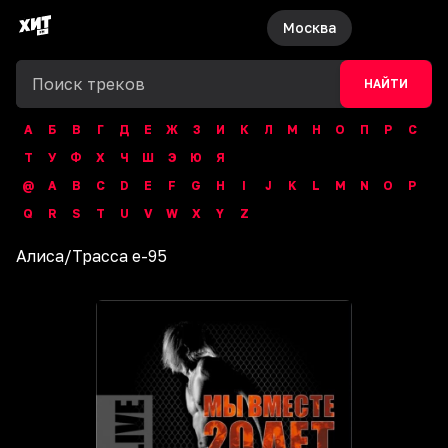
Москва
НАЙТИ
А
Б
В
Г
Д
Е
Ж
З
И
К
Л
М
Н
О
П
Р
С
Т
У
Ф
Х
Ч
Ш
Э
Ю
Я
@
A
B
C
D
E
F
G
H
I
J
K
L
M
N
O
P
Q
R
S
T
U
V
W
X
Y
Z
Алиса
/
Трасса е-95