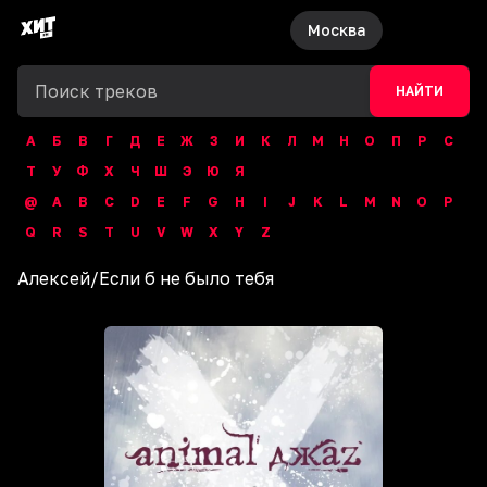
Москва
НАЙТИ
А
Б
В
Г
Д
Е
Ж
З
И
К
Л
М
Н
О
П
Р
С
Т
У
Ф
Х
Ч
Ш
Э
Ю
Я
@
A
B
C
D
E
F
G
H
I
J
K
L
M
N
O
P
Q
R
S
T
U
V
W
X
Y
Z
Алексей
/
Если б не было тебя