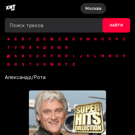
Москва
НАЙТИ
А
Б
В
Г
Д
Е
Ж
З
И
К
Л
М
Н
О
П
Р
С
Т
У
Ф
Х
Ч
Ш
Э
Ю
Я
@
A
B
C
D
E
F
G
H
I
J
K
L
M
N
O
P
Q
R
S
T
U
V
W
X
Y
Z
Александр
/
Рота