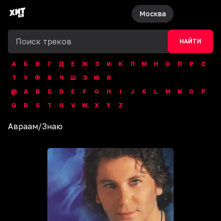
Москва
НАЙТИ
А
Б
В
Г
Д
Е
Ж
З
И
К
Л
М
Н
О
П
Р
С
Т
У
Ф
Х
Ч
Ш
Э
Ю
Я
@
A
B
C
D
E
F
G
H
I
J
K
L
M
N
O
P
Q
R
S
T
U
V
W
X
Y
Z
Авраам
/
Знаю