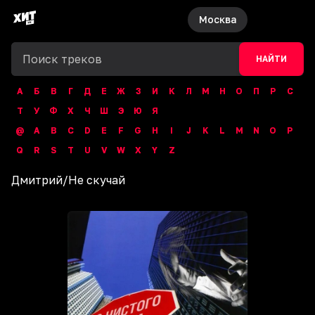
Москва
НАЙТИ
А
Б
В
Г
Д
Е
Ж
З
И
К
Л
М
Н
О
П
Р
С
Т
У
Ф
Х
Ч
Ш
Э
Ю
Я
@
A
B
C
D
E
F
G
H
I
J
K
L
M
N
O
P
Q
R
S
T
U
V
W
X
Y
Z
Дмитрий
/
Не скучай