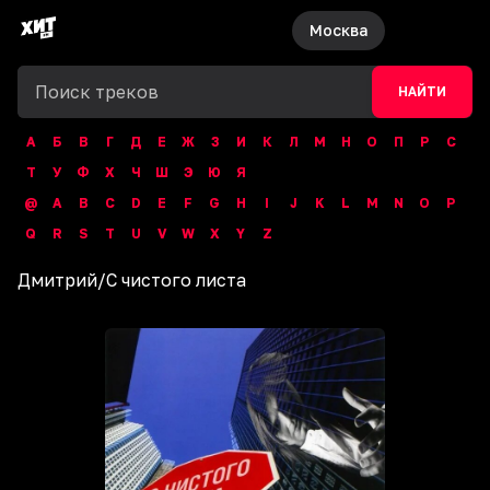
Москва
НАЙТИ
А
Б
В
Г
Д
Е
Ж
З
И
К
Л
М
Н
О
П
Р
С
Т
У
Ф
Х
Ч
Ш
Э
Ю
Я
@
A
B
C
D
E
F
G
H
I
J
K
L
M
N
O
P
Q
R
S
T
U
V
W
X
Y
Z
Дмитрий
/
С чистого листа