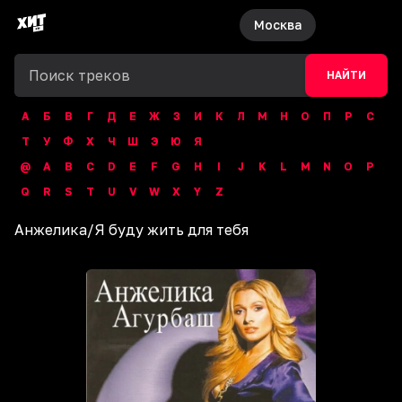
Москва
НАЙТИ
А
Б
В
Г
Д
Е
Ж
З
И
К
Л
М
Н
О
П
Р
С
Т
У
Ф
Х
Ч
Ш
Э
Ю
Я
@
A
B
C
D
E
F
G
H
I
J
K
L
M
N
O
P
Q
R
S
T
U
V
W
X
Y
Z
Анжелика
/
Я буду жить для тебя