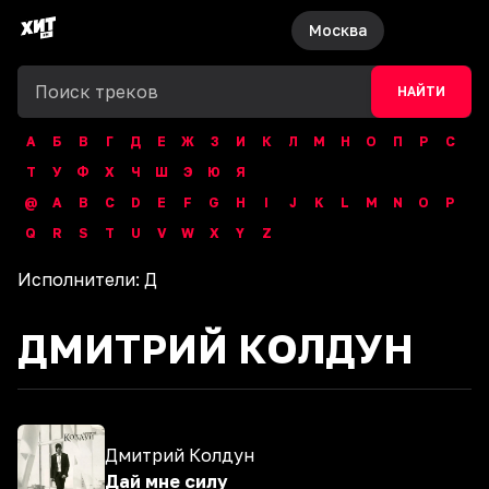
Москва
НАЙТИ
А
Б
В
Г
Д
Е
Ж
З
И
К
Л
М
Н
О
П
Р
С
Т
У
Ф
Х
Ч
Ш
Э
Ю
Я
@
A
B
C
D
E
F
G
H
I
J
K
L
M
N
O
P
Q
R
S
T
U
V
W
X
Y
Z
Исполнители:
Д
ДМИТРИЙ КОЛДУН
Дмитрий Колдун
Дай мне силу