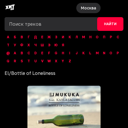
Москва
НАЙТИ
А
Б
В
Г
Д
Е
Ж
З
И
К
Л
М
Н
О
П
Р
С
Т
У
Ф
Х
Ч
Ш
Э
Ю
Я
@
A
B
C
D
E
F
G
H
I
J
K
L
M
N
O
P
Q
R
S
T
U
V
W
X
Y
Z
El
/
Bottle of Loneliness