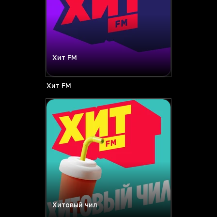
Хит FM
Хит FM
Хитовый чил